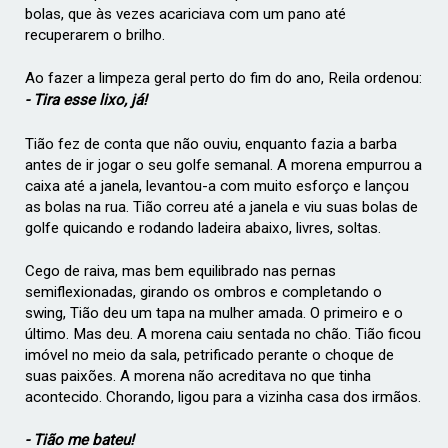
bolas, que às vezes acariciava com um pano até
recuperarem o brilho.
Ao fazer a limpeza geral perto do fim do ano, Reila ordenou:
- Tira esse lixo, já!
Tião fez de conta que não ouviu, enquanto fazia a barba
antes de ir jogar o seu golfe semanal. A morena empurrou a
caixa até a janela, levantou-a com muito esforço e lançou
as bolas na rua. Tião correu até a janela e viu suas bolas de
golfe quicando e rodando ladeira abaixo, livres, soltas.
Cego de raiva, mas bem equilibrado nas pernas
semiflexionadas, girando os ombros e completando o
swing, Tião deu um tapa na mulher amada. O primeiro e o
último. Mas deu. A morena caiu sentada no chão.
Tião ficou
imóvel no meio da sala, petrificado perante o choque de
suas paixões. A morena não acreditava no que tinha
acontecido. Chorando, ligou para a vizinha casa dos irmãos.
- Tião me bateu!