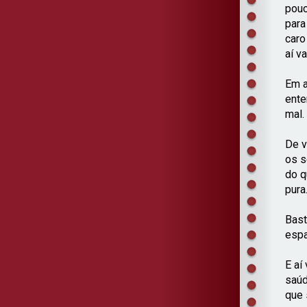
pouc
para
caro
aí va
Em a
ente
mal.
De v
os s
do q
pura
Bast
espa
E aí
saúd
que 