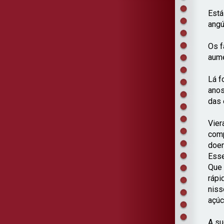
Está
angú
Os f
aume
Lá f
anos
das 
Vier
comp
doen
Esse
Que 
rápi
niss
açúc
A su