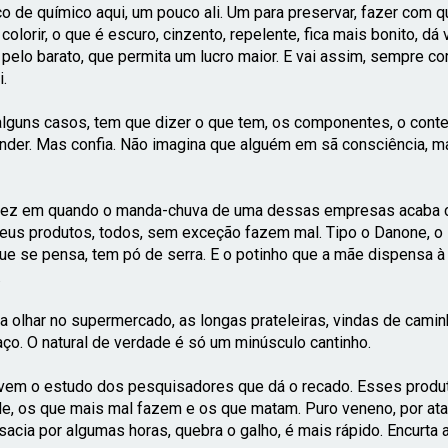
o de químico aqui, um pouco ali. Um para preservar, fazer com 
 colorir, o que é escuro, cinzento, repelente, fica mais bonito, d
 pelo barato, que permita um lucro maior. E vai assim, sempre c
i.
lguns casos, tem que dizer o que tem, os componentes, o conte
nder. Mas confia. Não imagina que alguém em sã consciência, ma
ez em quando o manda-chuva de uma dessas empresas acaba co
eus produtos, todos, sem exceção fazem mal. Tipo o Danone, o D
ue se pensa, tem pó de serra. E o potinho que a mãe dispensa à c
.
a olhar no supermercado, as longas prateleiras, vindas de cami
ço. O natural de verdade é só um minúsculo cantinho.
 vem o estudo dos pesquisadores que dá o recado. Esses produ
e, os que mais mal fazem e os que matam. Puro veneno, por at
sacia por algumas horas, quebra o galho, é mais rápido. Encurta a