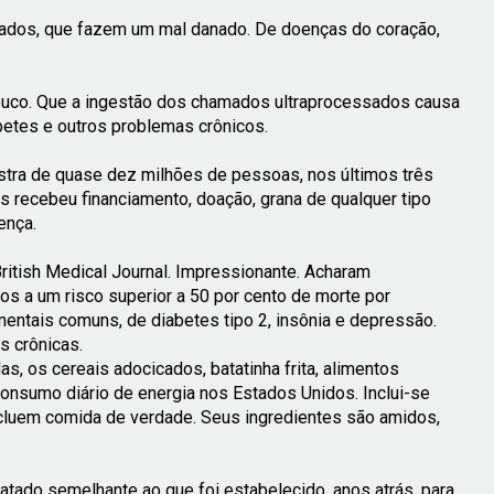
elados, que fazem um mal danado. De doenças do coração,
ouco. Que a ingestão dos chamados ultraprocessados causa
betes e outros problemas crônicos.
tra de quase dez milhões de pessoas, nos últimos três
 recebeu financiamento, doação, grana de qualquer tipo
ença.
British Medical Journal. Impressionante.
Acharam
s a um risco superior a 50 por cento de morte por
ntais comuns, de diabetes tipo 2, insônia e depressão.
s crônicas.
s, os cereais adocicados, batatinha frita, alimentos
consumo diário de energia nos Estados Unidos. Inclui-se
ncluem comida de verdade. Seus ingredientes são amidos,
tado semelhante ao que foi estabelecido, anos atrás, para