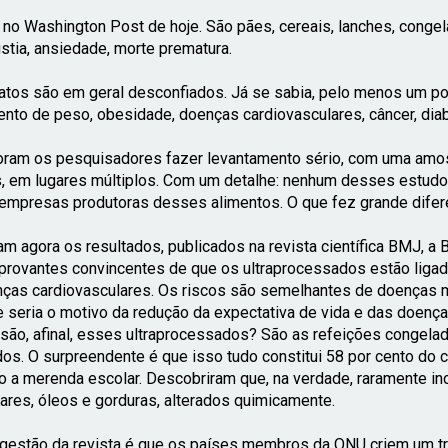
 no Washington Post de hoje. São pães, cereais, lanches, cong
stia, ansiedade, morte prematura.
atos são em geral desconfiados. Já se sabia, pelo menos um p
nto de peso, obesidade, doenças cardiovasculares, câncer, dia
oram os pesquisadores fazer levantamento sério, com uma amos
, em lugares múltiplos. Com um detalhe: nenhum desses estudos
empresas produtoras desses alimentos. O que fez grande difer
am agora os resultados, publicados na revista científica BMJ, a 
rovantes convincentes de que os ultraprocessados estão ligado
ças cardiovasculares. Os riscos são semelhantes de doenças me
 seria o motivo da redução da expectativa de vida e das doença
são, afinal, esses ultraprocessados? São as refeições congelada
dos. O surpreendente é que isso tudo constitui 58 por cento do 
o a merenda escolar.
Descobriram que, na verdade, raramente i
ares, óleos e gorduras, alterados quimicamente.
gestão da revista é que os países membros da ONU criem um tra