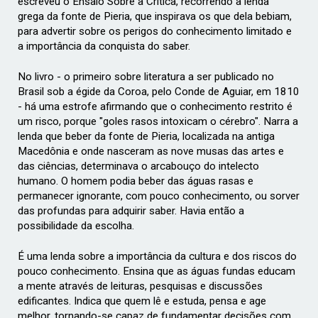
escreveu o Ensaio Sobre a Crítica, recorrendo à lenda
grega
da fonte de Pieria, que inspirava os que dela bebiam,
para advertir sobre os perigos
do conhecimento limitado e
a importância da conquista do saber.
No livro - o primeiro sobre literatura a ser publicado no
Brasil sob a égide da
Coroa, pelo Conde de Aguiar, em 1810
- há uma estrofe afirmando que o
conhecimento restrito é
um risco, porque "goles rasos intoxicam o cérebro".
Narra a
lenda que beber da fonte de Pieria, localizada na antiga
Macedônia e onde
nasceram as nove musas das artes e
das ciências, determinava o arcabouço do
intelecto
humano. O homem podia beber das águas rasas e
permanecer ignorante,
com pouco conhecimento, ou sorver
das profundas para adquirir saber. Havia então
a
possibilidade da escolha.
É uma lenda sobre a importância da cultura e dos riscos do
pouco conhecimento.
Ensina que as águas fundas educam
a mente através de leituras, pesquisas e
discussões
edificantes. Indica que quem lê e estuda, pensa e age
melhor, tornando-
se capaz de fundamentar decisões com